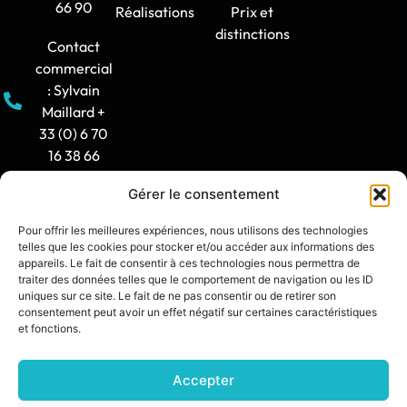
66 90
Réalisations
Prix et
distinctions
Contact
commercial
: Sylvain
Maillard +
33 (0) 6 70
16 38 66
Gérer le consentement
Horaire
d'ouverture
Pour offrir les meilleures expériences, nous utilisons des technologies
: 8h30-12h
telles que les cookies pour stocker et/ou accéder aux informations des
/ 14h -
appareils. Le fait de consentir à ces technologies nous permettra de
traiter des données telles que le comportement de navigation ou les ID
17h30
uniques sur ce site. Le fait de ne pas consentir ou de retirer son
consentement peut avoir un effet négatif sur certaines caractéristiques
contact@synia.fr
et fonctions.
Accepter
SITE CRÉÉ PAR :
DIXIT L’AGENCE