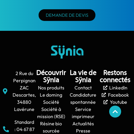
DEMANDE DE DEVIS
Découvrir
La vie de
Restons
2 Rue du
Sÿnia
Sÿnia
connectés
Perpignan
ZAC
Nos produits
Contact
LinkedIn
Descartes,
Le doming
Candidature
Facebook
34880
Société
spontannée
Youtube
Lavérune
Société à
Service
mission (RSE)
imprimeur
Standard
Résine bio
Actualités
: 04 67 87
sourcée
Presse