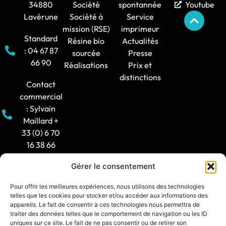
34880
Société
spontannée
Youtube
Lavérune
Société à
Service
mission (RSE)
imprimeur
Standard
Résine bio
Actualités
: 04 67 87
sourcée
Presse
66 90
Réalisations
Prix et
distinctions
Contact
commercial
: Sylvain
Maillard +
33 (0) 6 70
16 38 66
Gérer le consentement
Horaire
d'ouverture
Pour offrir les meilleures expériences, nous utilisons des technologies
: 8h30-12h
telles que les cookies pour stocker et/ou accéder aux informations des
/ 14h -
appareils. Le fait de consentir à ces technologies nous permettra de
traiter des données telles que le comportement de navigation ou les ID
17h30
uniques sur ce site. Le fait de ne pas consentir ou de retirer son