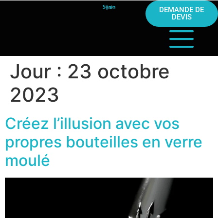
DEMANDE DE
DEVIS
Jour :
23 octobre
2023
Créez l’illusion avec vos
propres bouteilles en verre
moulé