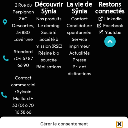
Découvrir
La vie de
Restons
2 Rue du
Sÿnia
Sÿnia
connectés
Perpignan
ZAC
Nos produits
Contact
LinkedIn
Descartes,
Le doming
Candidature
Facebook
34880
Société
spontannée
Youtube
Lavérune
Société à
Service
mission (RSE)
imprimeur
Standard
Résine bio
Actualités
: 04 67 87
sourcée
Presse
66 90
Réalisations
Prix et
distinctions
Contact
commercial
: Sylvain
Maillard +
33 (0) 6 70
16 38 66
Gérer le consentement
Horaire