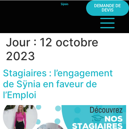
DEMANDE DE
DEVIS
Jour :
12 octobre
2023
Stagiaires : l’engagement
de Sÿnia en faveur de
l’Emploi