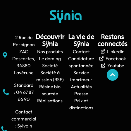
Découvrir
La vie de
Restons
2 Rue du
Sÿnia
Sÿnia
connectés
Perpignan
ZAC
Nos produits
Contact
LinkedIn
Descartes,
Le doming
Candidature
Facebook
34880
Société
spontannée
Youtube
Lavérune
Société à
Service
mission (RSE)
imprimeur
Standard
Résine bio
Actualités
: 04 67 87
sourcée
Presse
66 90
Réalisations
Prix et
distinctions
Contact
commercial
: Sylvain