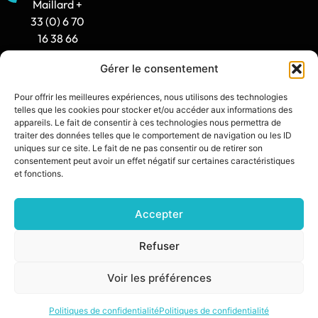
Maillard +
33 (0) 6 70
16 38 66
Gérer le consentement
Horaire
d'ouverture
Pour offrir les meilleures expériences, nous utilisons des technologies
: 8h30-12h
telles que les cookies pour stocker et/ou accéder aux informations des
/ 14h -
appareils. Le fait de consentir à ces technologies nous permettra de
traiter des données telles que le comportement de navigation ou les ID
17h30
uniques sur ce site. Le fait de ne pas consentir ou de retirer son
consentement peut avoir un effet négatif sur certaines caractéristiques
contact@synia.fr
et fonctions.
Accepter
SITE CRÉÉ PAR :
DIXIT L’AGENCE
POLITIQUE DE CONFIDENTIALITÉ
Refuser
MENTIONS LÉGALES
Voir les préférences
© 2026 SŸNIA — TOUS DROITS RÉSERVÉS.
Politiques de confidentialité
Politiques de confidentialité