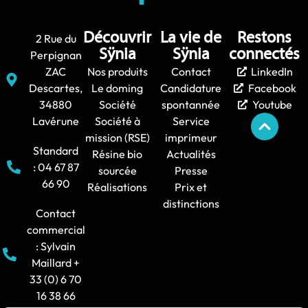
Découvrir
La vie de
Restons
2 Rue du
Sÿnia
Sÿnia
connectés
Perpignan
ZAC
Nos produits
Contact
LinkedIn
Descartes,
Le doming
Candidature
Facebook
34880
Société
spontannée
Youtube
Lavérune
Société à
Service
mission (RSE)
imprimeur
Standard
Résine bio
Actualités
: 04 67 87
sourcée
Presse
66 90
Réalisations
Prix et
distinctions
Contact
commercial
: Sylvain
Maillard +
33 (0) 6 70
16 38 66