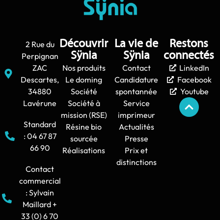
Découvrir
La vie de
Restons
2 Rue du
Sÿnia
Sÿnia
connectés
Perpignan
ZAC
Nos produits
Contact
LinkedIn
Descartes,
Le doming
Candidature
Facebook
34880
Société
spontannée
Youtube
Lavérune
Société à
Service
mission (RSE)
imprimeur
Standard
Résine bio
Actualités
: 04 67 87
sourcée
Presse
66 90
Réalisations
Prix et
distinctions
Contact
commercial
: Sylvain
Maillard +
33 (0) 6 70