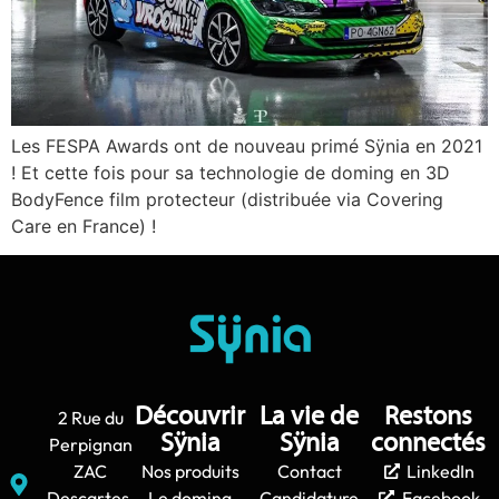
Les FESPA Awards ont de nouveau primé Sÿnia en 2021
! Et cette fois pour sa technologie de doming en 3D
BodyFence film protecteur (distribuée via Covering
Care en France) !
Découvrir
La vie de
Restons
2 Rue du
Sÿnia
Sÿnia
connectés
Perpignan
ZAC
Nos produits
Contact
LinkedIn
Descartes,
Le doming
Candidature
Facebook