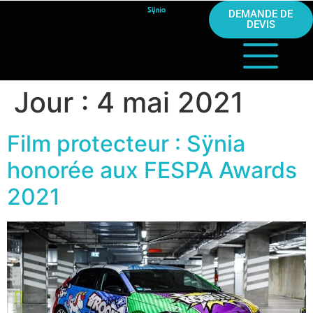
DEMANDE DE
DEVIS
Jour :
4 mai 2021
Film protecteur : Sÿnia
honorée aux FESPA Awards
2021