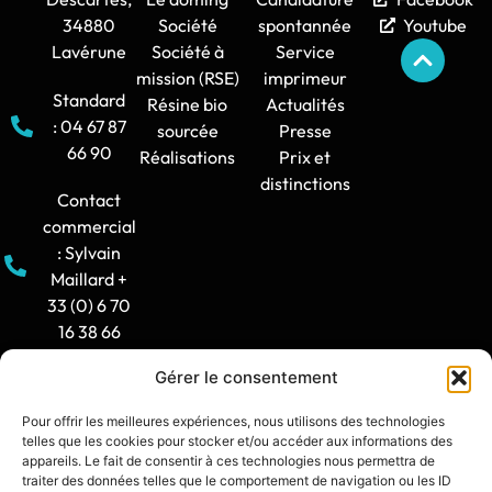
34880
Société
spontannée
Youtube
Lavérune
Société à
Service
mission (RSE)
imprimeur
Standard
Résine bio
Actualités
: 04 67 87
sourcée
Presse
66 90
Réalisations
Prix et
distinctions
Contact
commercial
: Sylvain
Maillard +
33 (0) 6 70
16 38 66
Gérer le consentement
Horaire
d'ouverture
Pour offrir les meilleures expériences, nous utilisons des technologies
: 8h30-12h
telles que les cookies pour stocker et/ou accéder aux informations des
/ 14h -
appareils. Le fait de consentir à ces technologies nous permettra de
traiter des données telles que le comportement de navigation ou les ID
17h30