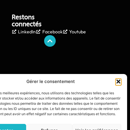
Restons
connectés
LinkedIn
Facebook
Youtube
Gérer le consentement
les meilleures expériences, nous utilisons des technologies telles que les
 stocker et/ou accéder aux informations des appareils. Le fait de consentir
ologies nous permettra de traiter des données telles que le comportement
n ou les ID uniques sur ce site. Le fait de ne pas consentir ou de retirer son
 peut avoir un effet négatif sur certaines caractéristiques et fonctions.
IXIT L’AGENCE