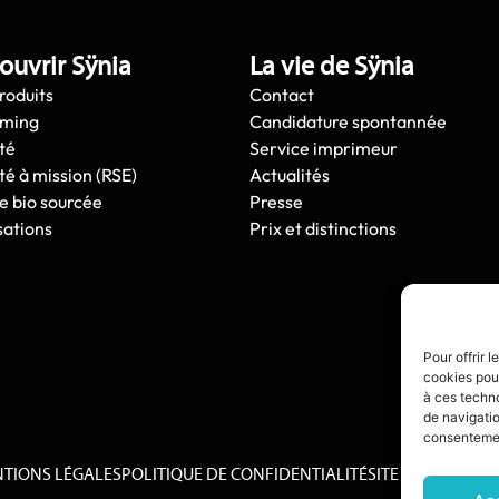
ouvrir Sÿnia
La vie de Sÿnia
roduits
Contact
oming
Candidature spontannée
té
Service imprimeur
té à mission (RSE)
Actualités
e bio sourcée
Presse
sations
Prix et distinctions
Pour offrir 
cookies pour
à ces techn
de navigatio
consentement
TIONS LÉGALES
POLITIQUE DE CONFIDENTIALITÉ
SITE CRÉÉ PAR :
D