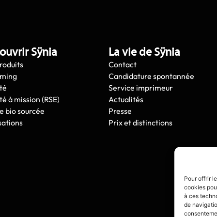
ouvrir Sÿnia
La vie de Sÿnia
roduits
Contact
oming
Candidature spontannée
té
Service imprimeur
té à mission (RSE)
Actualités
e bio sourcée
Presse
sations
Prix et distinctions
Pour offrir 
cookies pour
à ces techn
de navigatio
consentement