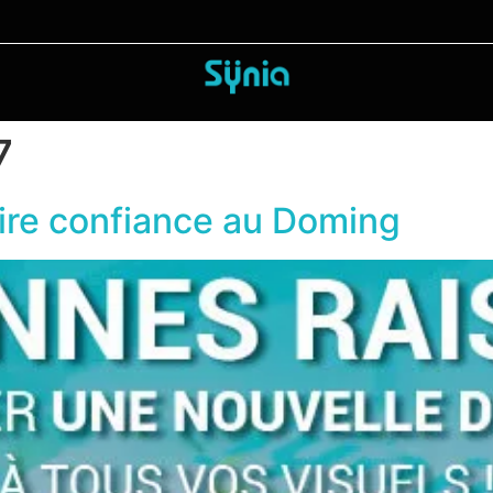
7
aire confiance au Doming