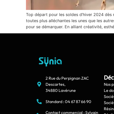
Top départ pour les soldes d’hiver 2024 dès m
toutes plus alléchantes les unes que les autre
pour se démarquer. En alliant créativité, esthé
Déc
2 Rue du Perpignan ZAC
Descartes,
Nos p
34880 Lavérune
Le d
Socié
Standard : 04 67 87 66 90
Socié
Résin
Contact commercial : Sylvain