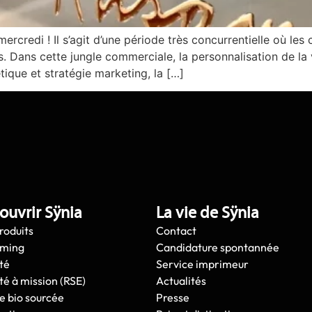
ercredi ! Il s’agit d’une période très concurrentielle où 
s. Dans cette jungle commerciale, la personnalisation de la 
tique et stratégie marketing, la […]
ouvrir Sÿnia
La vie de Sÿnia
roduits
Contact
oming
Candidature spontannée
té
Service imprimeur
té à mission (RSE)
Actualités
e bio sourcée
Presse