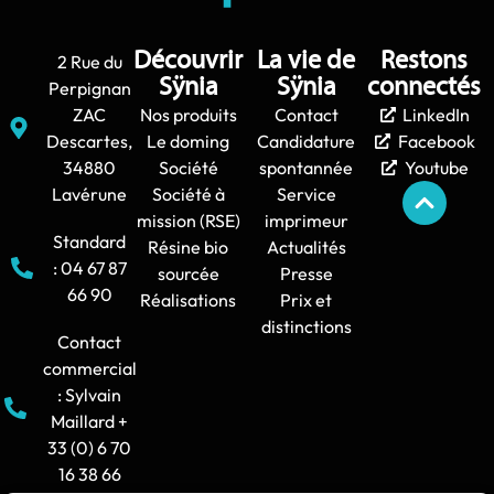
Découvrir
La vie de
Restons
2 Rue du
Sÿnia
Sÿnia
connectés
Perpignan
ZAC
Nos produits
Contact
LinkedIn
Descartes,
Le doming
Candidature
Facebook
34880
Société
spontannée
Youtube
Lavérune
Société à
Service
mission (RSE)
imprimeur
Standard
Résine bio
Actualités
: 04 67 87
sourcée
Presse
66 90
Réalisations
Prix et
distinctions
Contact
commercial
: Sylvain
Maillard +
33 (0) 6 70
16 38 66