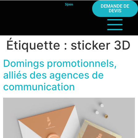
DEMANDE DE
DEVIS
Étiquette :
sticker 3D
Domings promotionnels,
alliés des agences de
communication