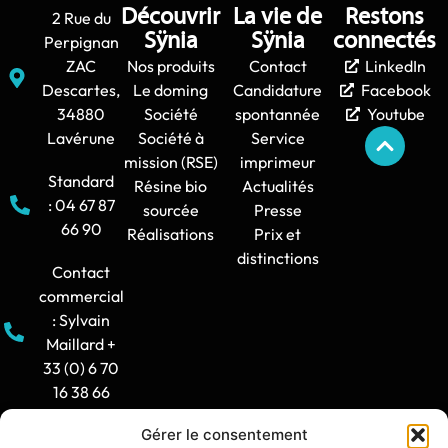
Découvrir
La vie de
Restons
2 Rue du
Sÿnia
Sÿnia
connectés
Perpignan
ZAC
Nos produits
Contact
LinkedIn
Descartes,
Le doming
Candidature
Facebook
34880
Société
spontannée
Youtube
Lavérune
Société à
Service
mission (RSE)
imprimeur
Standard
Résine bio
Actualités
: 04 67 87
sourcée
Presse
66 90
Réalisations
Prix et
distinctions
Contact
commercial
: Sylvain
Maillard +
33 (0) 6 70
16 38 66
Gérer le consentement
Horaire