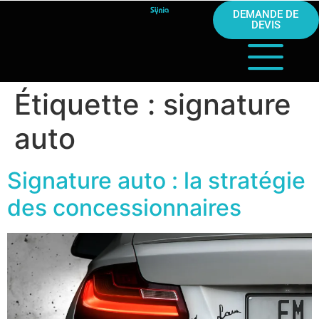
DEMANDE DE
DEVIS
Étiquette :
signature
auto
Signature auto : la stratégie
des concessionnaires