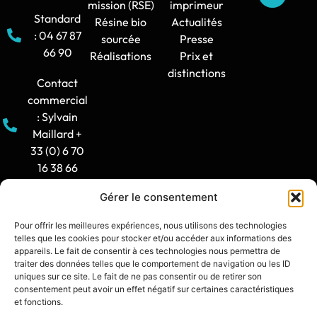
mission (RSE)
imprimeur
Standard
Résine bio
Actualités
: 04 67 87
sourcée
Presse
66 90
Réalisations
Prix et
distinctions
Contact
commercial
: Sylvain
Maillard +
33 (0) 6 70
16 38 66
Gérer le consentement
Horaire
d'ouverture
Pour offrir les meilleures expériences, nous utilisons des technologies
: 8h30-12h
telles que les cookies pour stocker et/ou accéder aux informations des
/ 14h -
appareils. Le fait de consentir à ces technologies nous permettra de
traiter des données telles que le comportement de navigation ou les ID
17h30
uniques sur ce site. Le fait de ne pas consentir ou de retirer son
consentement peut avoir un effet négatif sur certaines caractéristiques
contact@synia.fr
et fonctions.