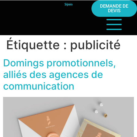
DEMANDE DE
DEVIS
Étiquette :
publicité
Domings promotionnels,
alliés des agences de
communication