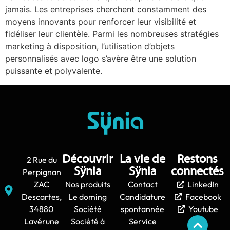
jamais. Les entreprises cherchent constamment des
moyens innovants pour renforcer leur visibilité et
fidéliser leur clientèle. Parmi les nombreuses stratégies
marketing à disposition, l’utilisation d’objets
personnalisés avec logo s’avère être une solution
puissante et polyvalente.
Découvrir
La vie de
Restons
2 Rue du
Sÿnia
Sÿnia
connectés
Perpignan
ZAC
Nos produits
Contact
LinkedIn
Descartes,
Le doming
Candidature
Facebook
34880
Société
spontannée
Youtube
Lavérune
Société à
Service