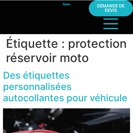
DEMANDE DE
DEVIS
Étiquette :
protection
réservoir moto
Des étiquettes
personnalisées
autocollantes pour véhicule