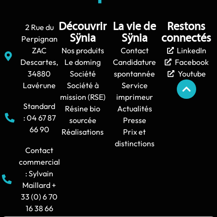
Découvrir
La vie de
Restons
2 Rue du
Sÿnia
Sÿnia
connectés
Perpignan
ZAC
Nos produits
Contact
LinkedIn
Descartes,
Le doming
Candidature
Facebook
34880
Société
spontannée
Youtube
Lavérune
Société à
Service
mission (RSE)
imprimeur
Standard
Résine bio
Actualités
: 04 67 87
sourcée
Presse
66 90
Réalisations
Prix et
distinctions
Contact
commercial
: Sylvain
Maillard +
33 (0) 6 70
16 38 66