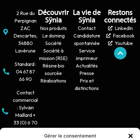
Découvrir
La vie de
Restons
2 Rue du
Sÿnia
Sÿnia
connectés
Perpignan
ZAC
Nos produits
Contact
LinkedIn
Descartes,
Le doming
Candidature
Facebook
34880
Société
spontannée
Youtube
Lavérune
Société à
Service
mission (RSE)
imprimeur
Standard :
Résine bio
Actualités
04 67 87
sourcée
Presse
66 90
Réalisations
Prix et
distinctions
Contact
commercial
: Sylvain
Maillard +
33 (0) 6 70
16 38 66
Gérer le consentement