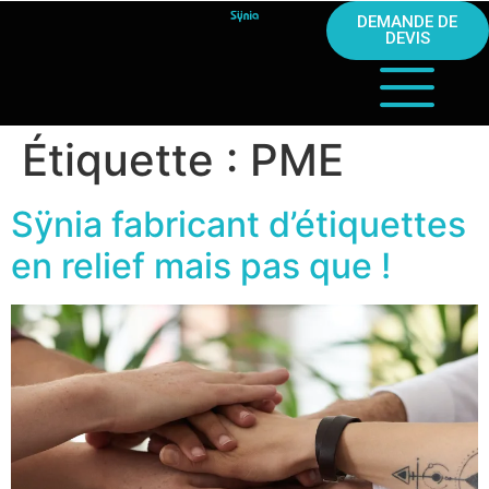
DEMANDE DE
DEVIS
Étiquette :
PME
Sÿnia fabricant d’étiquettes
en relief mais pas que !