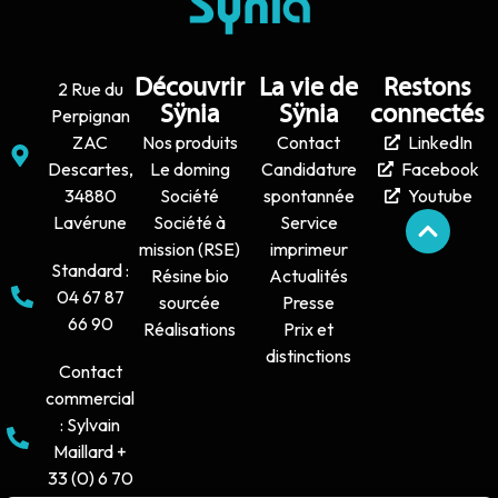
Découvrir
La vie de
Restons
2 Rue du
Sÿnia
Sÿnia
connectés
Perpignan
ZAC
Nos produits
Contact
LinkedIn
Descartes,
Le doming
Candidature
Facebook
34880
Société
spontannée
Youtube
Lavérune
Société à
Service
mission (RSE)
imprimeur
Standard :
Résine bio
Actualités
04 67 87
sourcée
Presse
66 90
Réalisations
Prix et
distinctions
Contact
commercial
: Sylvain
Maillard +
33 (0) 6 70