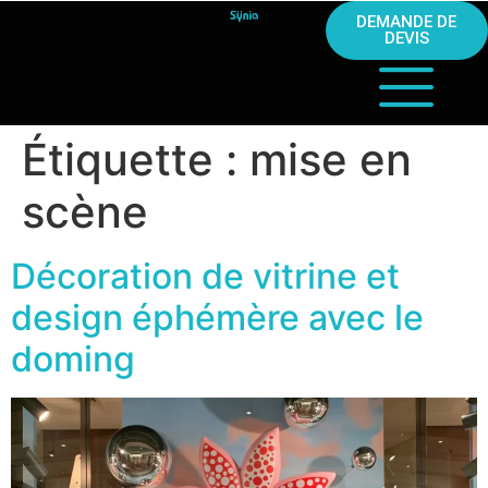
DEMANDE DE
DEVIS
Étiquette :
mise en
scène
Décoration de vitrine et
design éphémère avec le
doming