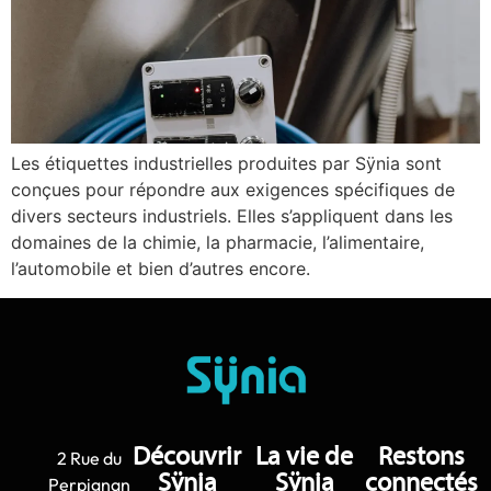
Les étiquettes industrielles produites par Sÿnia sont
conçues pour répondre aux exigences spécifiques de
divers secteurs industriels. Elles s’appliquent dans les
domaines de la chimie, la pharmacie, l’alimentaire,
l’automobile et bien d’autres encore.
Découvrir
La vie de
Restons
2 Rue du
Sÿnia
Sÿnia
connectés
Perpignan