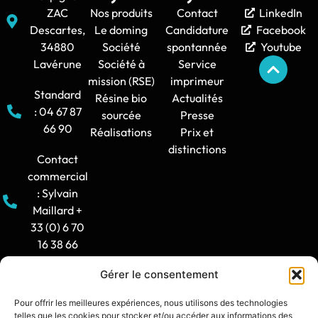
ZAC
Nos produits
Contact
LinkedIn
Descartes,
Le doming
Candidature
Facebook
34880
Société
spontannée
Youtube
Lavérune
Société à
Service
mission (RSE)
imprimeur
Standard
Résine bio
Actualités
: 04 67 87
sourcée
Presse
66 90
Réalisations
Prix et
distinctions
Contact
commercial
: Sylvain
Maillard +
33 (0) 6 70
16 38 66
Gérer le consentement
Horaire
d'ouverture
Pour offrir les meilleures expériences, nous utilisons des technologies
: 8h30-12h
telles que les cookies pour stocker et/ou accéder aux informations des