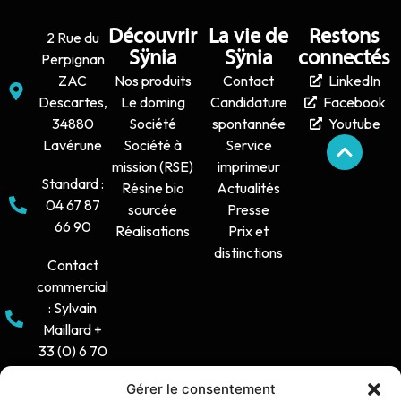
Découvrir
La vie de
Restons
2 Rue du
Sÿnia
Sÿnia
connectés
Perpignan
ZAC
Nos produits
Contact
LinkedIn
Descartes,
Le doming
Candidature
Facebook
34880
Société
spontannée
Youtube
Lavérune
Société à
Service
mission (RSE)
imprimeur
Standard :
Résine bio
Actualités
04 67 87
sourcée
Presse
66 90
Réalisations
Prix et
distinctions
Contact
commercial
: Sylvain
Maillard +
33 (0) 6 70
16 38 66
Gérer le consentement