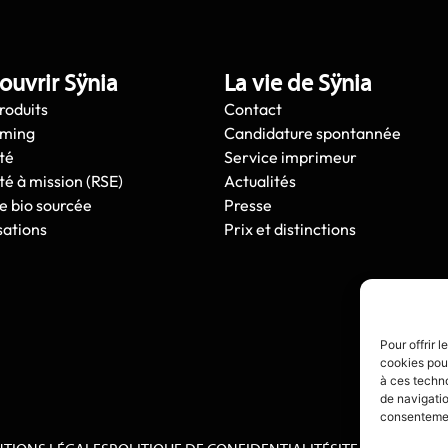
ouvrir Sÿnia
La vie de Sÿnia
roduits
Contact
oming
Candidature spontannée
té
Service imprimeur
té à mission (RSE)
Actualités
e bio sourcée
Presse
sations
Prix et distinctions
Pour offrir 
cookies pour
à ces techn
de navigatio
consentement