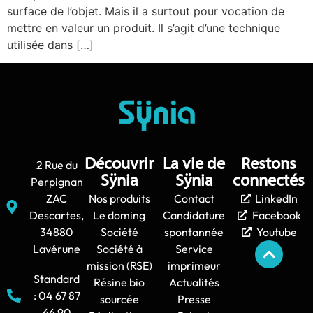
surface de l’objet. Mais il a surtout pour vocation de
mettre en valeur un produit. Il s’agit d’une technique
utilisée dans […]
Découvrir
La vie de
Restons
2 Rue du
Sÿnia
Sÿnia
connectés
Perpignan
ZAC
Nos produits
Contact
LinkedIn
Descartes,
Le doming
Candidature
Facebook
34880
Société
spontannée
Youtube
Lavérune
Société à
Service
mission (RSE)
imprimeur
Standard
Résine bio
Actualités
: 04 67 87
sourcée
Presse
66 90