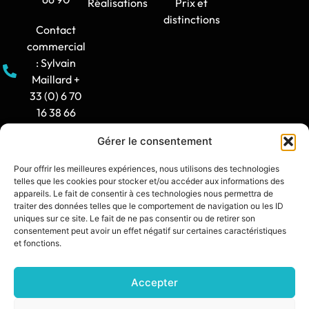
Réalisations
Prix et
distinctions
Contact
commercial
: Sylvain
Maillard +
33 (0) 6 70
16 38 66
Gérer le consentement
Horaire
d'ouverture
Pour offrir les meilleures expériences, nous utilisons des technologies
: 8h30-12h
telles que les cookies pour stocker et/ou accéder aux informations des
/ 14h -
appareils. Le fait de consentir à ces technologies nous permettra de
traiter des données telles que le comportement de navigation ou les ID
17h30
uniques sur ce site. Le fait de ne pas consentir ou de retirer son
consentement peut avoir un effet négatif sur certaines caractéristiques
contact@synia.fr
et fonctions.
Accepter
SITE CRÉÉ PAR :
DIXIT L’AGENCE