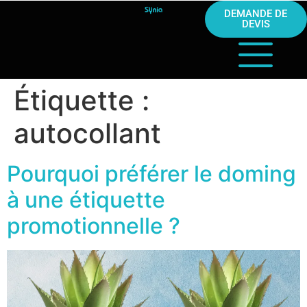
DEMANDE DE
DEVIS
Étiquette :
autocollant
Pourquoi préférer le doming
à une étiquette
promotionnelle ?