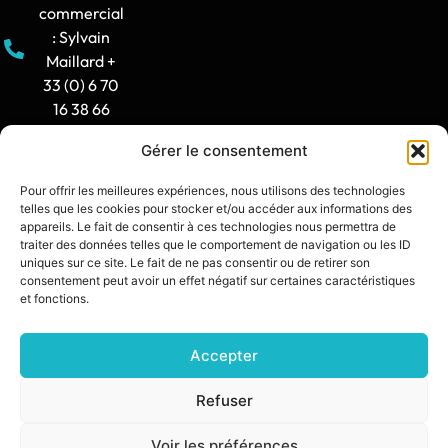
commercial
: Sylvain
Maillard +
33 (0) 6 70
16 38 66
Gérer le consentement
Horaire
d'ouverture
Pour offrir les meilleures expériences, nous utilisons des technologies
: 8h30-12h
telles que les cookies pour stocker et/ou accéder aux informations des
/ 14h -
appareils. Le fait de consentir à ces technologies nous permettra de
traiter des données telles que le comportement de navigation ou les ID
17h30
uniques sur ce site. Le fait de ne pas consentir ou de retirer son
consentement peut avoir un effet négatif sur certaines caractéristiques
contact@synia.fr
et fonctions.
Accepter
SITE CRÉÉ PAR :
DIXIT L’AGENCE
POLITIQUE DE CONFIDENTIALITÉ
Refuser
MENTIONS LÉGALES
Voir les préférences