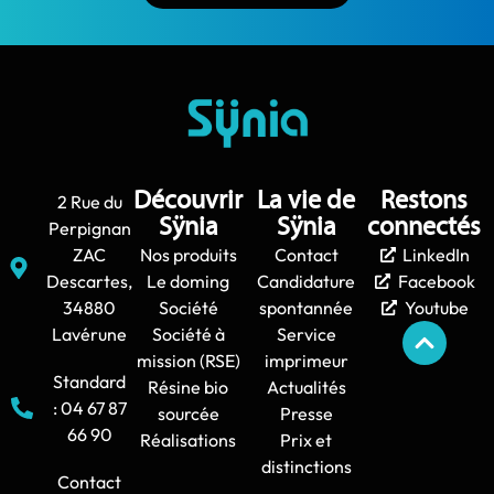
Découvrir
La vie de
Restons
2 Rue du
Sÿnia
Sÿnia
connectés
Perpignan
ZAC
Nos produits
Contact
LinkedIn
Descartes,
Le doming
Candidature
Facebook
34880
Société
spontannée
Youtube
Lavérune
Société à
Service
mission (RSE)
imprimeur
Standard
Résine bio
Actualités
: 04 67 87
sourcée
Presse
66 90
Réalisations
Prix et
distinctions
Contact